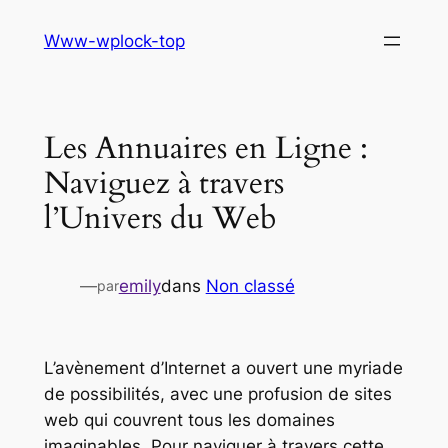
Aller
Www-wplock-top
au
contenu
Les Annuaires en Ligne :
Naviguez à travers
l’Univers du Web
—
emily
dans
Non classé
par
L’avènement d’Internet a ouvert une myriade
de possibilités, avec une profusion de sites
web qui couvrent tous les domaines
imaginables. Pour naviguer à travers cette