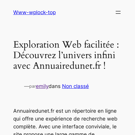
Aller
Www-wplock-top
au
contenu
Exploration Web facilitée :
Découvrez l’univers infini
avec Annuairedunet.fr !
—
emily
dans
Non classé
par
Annuairedunet.fr est un répertoire en ligne
qui offre une expérience de recherche web
complète. Avec une interface conviviale, le
site propose une large gamme de